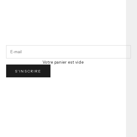
Abonnez-vous à notre infolettre
Obtenez
10% de rabais
sur votre première commande.
Soyez informés en primeur de nos nouveautés, promotions,
concours et bien plus !
Votre panier est vide
S'INSCRIRE
À propos
Notre mission
Carrière
Trouver une boutique
Seconde main